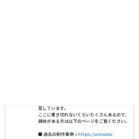
伝いできます。
ご要望をうかがった上で費用見積りを提示させ
ていただきます。
こんなことを手伝ってもらえるのかな？いくら
くらいかかるのかな？という疑問をお持ちの方
は気軽にご相談ください。
制作業者様、デザイナー様のサイト制作のお手
伝いも数多く行っております。
いま人手が足りない、ちょっとここだけコーデ
ィングを頼みたい、等々… お仕事の依頼をお待
ちしています。
カスタマイズ事例、便利な使用方法やアイディ
アなどを載せたサイト、デモサイトなど多数運
営しています。
ここに書き切れないくらいたくさんあるので、
興味がある方は以下のページをご覧ください。
■ 過去の制作事例 »
https://uonuma-