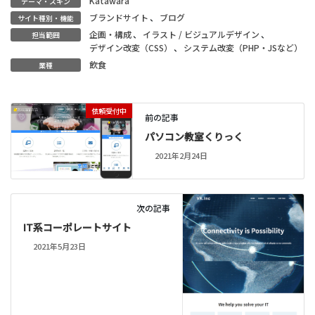
Katawara
テーマ・スキン
ブランドサイト
、
ブログ
サイト種別・機能
企画・構成
、
イラスト / ビジュアルデザイン
、
担当範囲
デザイン改変（CSS）
、
システム改変（PHP・JSなど）
飲食
業種
依頼受付中
前の記事
パソコン教室くりっく
2021年2月24日
次の記事
IT系コーポレートサイト
2021年5月23日