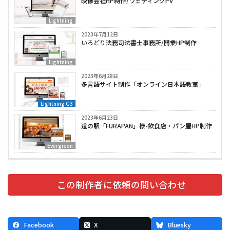
映像会社HP制作/ウェディングPV
Lightning
2023年7月12日
いろどり法務司法書士事務所/開業HP制作
Lightning
2023年6月28日
多言語サイト制作「オンライン日本語教室」
Lightning G3
2023年6月23日
道の駅「FURAPAN」様-飲食店・パン屋HP制作
Evergreen
この制作者に依頼の問い合わせ
Facebook
X
Bluesky