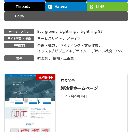
Threads
Hatena
LINE
Copy
Evergreen
、
Lightning
、
Lightning G3
テーマ・スキン
サービスサイト
、
メディア
サイト種別・機能
企画・構成
、
ライティング・文章作成
、
担当範囲
イラスト / ビジュアルデザイン
、
デザイン改変（CSS）
娯楽業
、
情報・広告業
業種
依頼受付中
前の記事
製造業ホームページ
2023年5月26日